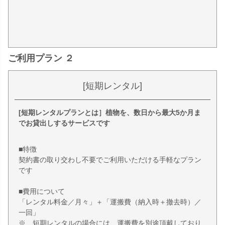
ご利用プラン ２
[短期レンタル]
[短期レンタルプランとは］植物を、数日から最大5か月ま
でお貸出しするサービスです
■特徴
契約書の取り交わし不要でご利用いただける手軽なプラン
です
■費用について
「レンタル料金／月々」＋「運搬費（納入時＋撤去時）／
一回」
※ 短期レンタルの場合には、運搬費を別途頂戴しており