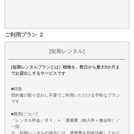
ご利用プラン ２
[短期レンタル]
[短期レンタルプランとは］植物を、数日から最大5か月ま
でお貸出しするサービスです
■特徴
契約書の取り交わし不要でご利用いただける手軽なプラン
です
■費用について
「レンタル料金／月々」＋「運搬費（納入時＋撤去時）／
一回」
※ 短期レンタルの場合には、運搬費を別途頂戴しており