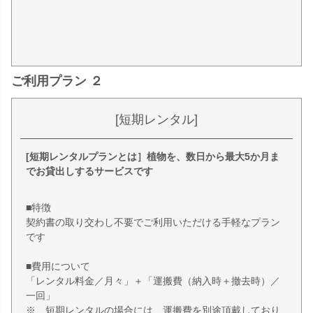
ご利用プラン ２
[短期レンタル]
[短期レンタルプランとは］植物を、数日から最大5か月ま
でお貸出しするサービスです
■特徴
契約書の取り交わし不要でご利用いただける手軽なプラン
です
■費用について
「レンタル料金／月々」＋「運搬費（納入時＋撤去時）／
一回」
※ 短期レンタルの場合には、運搬費を別途頂戴しており