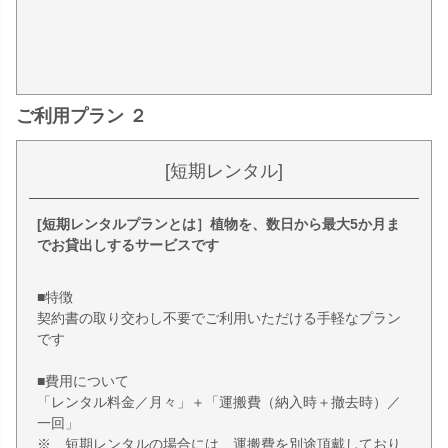
ご利用プラン ２
[短期レンタル]
[短期レンタルプランとは］植物を、数日から最大5か月ま
でお貸出しするサービスです
■特徴
契約書の取り交わし不要でご利用いただける手軽なプラン
です
■費用について
「レンタル料金／月々」＋「運搬費（納入時＋撤去時）／
一回」
※ 短期レンタルの場合には、運搬費を別途頂戴しており