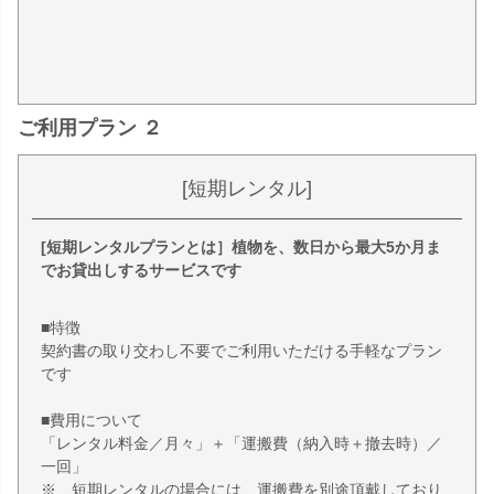
ご利用プラン ２
[短期レンタル]
[短期レンタルプランとは］植物を、数日から最大5か月ま
でお貸出しするサービスです
■特徴
契約書の取り交わし不要でご利用いただける手軽なプラン
です
■費用について
「レンタル料金／月々」＋「運搬費（納入時＋撤去時）／
一回」
※ 短期レンタルの場合には、運搬費を別途頂戴しており