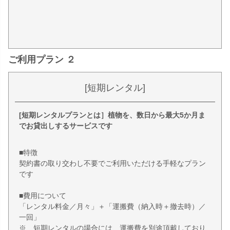
ご利用プラン ２
[短期レンタル]
[短期レンタルプランとは］植物を、数日から最大5か月ま
でお貸出しするサービスです
■特徴
契約書の取り交わし不要でご利用いただける手軽なプラン
です
■費用について
「レンタル料金／月々」＋「運搬費（納入時＋撤去時）／
一回」
※ 短期レンタルの場合には、運搬費を別途頂戴しており