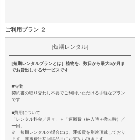
ご利用プラン ２
[短期レンタル]
[短期レンタルプランとは］植物を、数日から最大5か月ま
でお貸出しするサービスです
■特徴
契約書の取り交わし不要でご利用いただける手軽なプラン
です
■費用について
「レンタル料金／月々」＋「運搬費（納入時＋撤去時）／
一回」
※ 短期レンタルの場合には、運搬費を別途頂戴しており
ます。運搬費は初回納品月にお支払い頂きます。