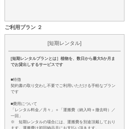
ご利用プラン ２
[短期レンタル]
[短期レンタルプランとは］植物を、数日から最大5か月ま
でお貸出しするサービスです
■特徴
契約書の取り交わし不要でご利用いただける手軽なプラン
です
■費用について
「レンタル料金／月々」＋「運搬費（納入時＋撤去時）／
一回」
※ 短期レンタルの場合には、運搬費を別途頂戴しており
ます。運搬費は初回納品月にお支払い頂きます。