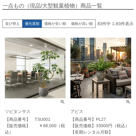
一点もの（現品/大型観葉植物）商品一覧
83
件中
1
-
83
件表示
並び替え
優先度順
価格が安い順
価格が高い順
ツピタンサス
アビス
【商品番号】 TSU001
【商品番号】PL27
【販売価格】 ￥88,000（税
【販売価格】33000円（税込）
込）
【長期レンタル月額】